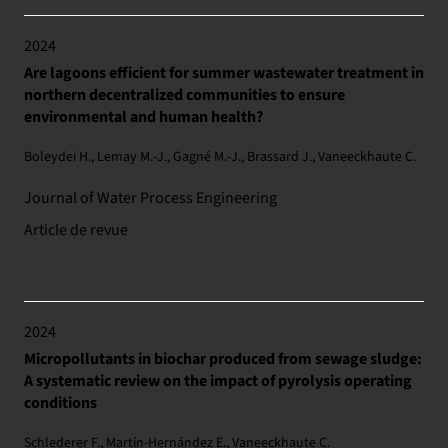
2024
Are lagoons efficient for summer wastewater treatment in
northern decentralized communities to ensure
environmental and human health?
Boleydei H., Lemay M.-J., Gagné M.-J., Brassard J., Vaneeckhaute C.
Journal of Water Process Engineering
Article de revue
2024
Micropollutants in biochar produced from sewage sludge:
A systematic review on the impact of pyrolysis operating
conditions
Schlederer F., Martín-Hernández E., Vaneeckhaute C.