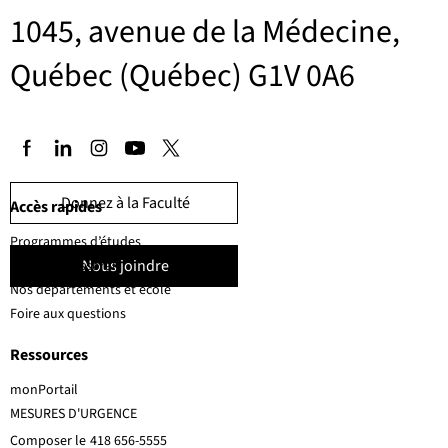
1045, avenue de la Médecine,
Québec (Québec) G1V 0A6
Donnez à la Faculté
Accès rapides
Programmes d’études
Nous joindre
Corps professoral
Nos départements et école
Foire aux questions
Ressources
monPortail
MESURES D'URGENCE
Composer le
418 656-5555