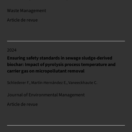
Waste Management
Article de revue
2024
Ensuring safety standards in sewage sludge-derived
biochar: Impact of pyrolysis process temperature and
carrier gas on micropollutant removal
Schlederer F., Martín-Hernández E., Vaneeckhaute C.
Journal of Environmental Management
Article de revue