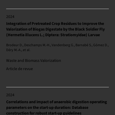
2024
Integration of Pretreated Crop Residues to Improve the
Valorization of Biogas Digestate by the Black Soldier Fly
(Hermetia illucens L.; Diptera: Stratiomyidae) Larvae
Brodeur D., Deschamps M.-H., Vandenberg G., Barnabé S., Gómez D.,
Déry M.-A., et al.
Waste and Biomass Valorization
Article de revue
2024
Correlations and impact of anaerobic digestion operating
parameters on the start-up duration: Database
construction for robust start-up guidelines