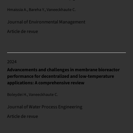
Hmaissia A., Bareha Y., Vaneeckhaute C.
Journal of Environmental Management
Article de revue
2024
Advancements and challenges in membrane bioreactor
performance for decentralized and low-temperature
applications: A comprehensive review
Boleydei H., Vaneeckhaute C.
Journal of Water Process Engineering
Article de revue