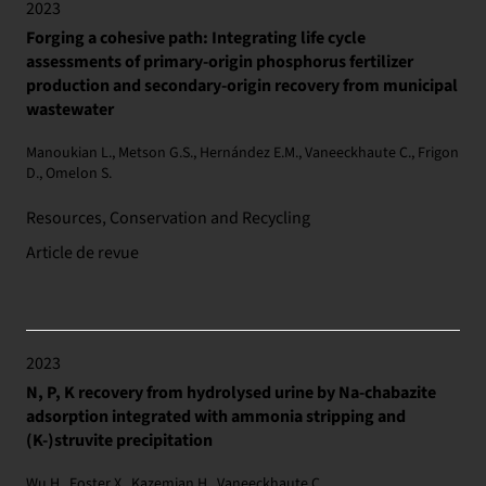
2023
Forging a cohesive path: Integrating life cycle
assessments of primary-origin phosphorus fertilizer
production and secondary-origin recovery from municipal
wastewater
Manoukian L., Metson G.S., Hernández E.M., Vaneeckhaute C., Frigon
D., Omelon S.
Resources, Conservation and Recycling
Article de revue
2023
N, P, K recovery from hydrolysed urine by Na-chabazite
adsorption integrated with ammonia stripping and
(K-)struvite precipitation
Wu H., Foster X., Kazemian H., Vaneeckhaute C.