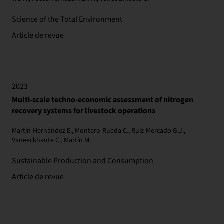
Science of the Total Environment
Article de revue
2023
Multi-scale techno-economic assessment of nitrogen
recovery systems for livestock operations
Martín-Hernández E., Montero-Rueda C., Ruiz-Mercado G.J.,
Vaneeckhaute C., Martín M.
Sustainable Production and Consumption
Article de revue