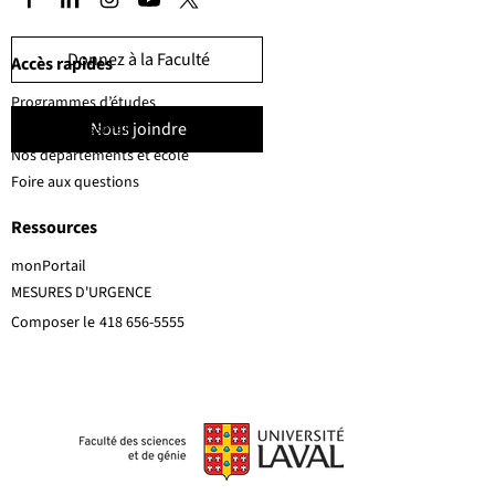
Donnez à la Faculté
Accès rapides
Programmes d’études
Nous joindre
Corps professoral
Nos départements et école
Foire aux questions
Ressources
monPortail
MESURES D'URGENCE
Composer le
418 656-5555